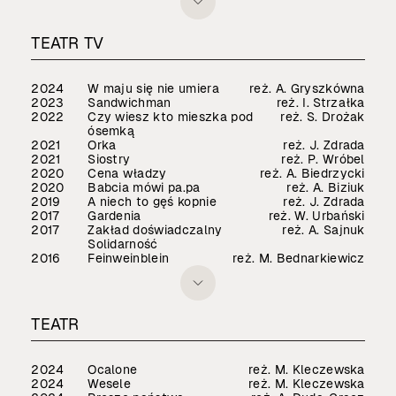
TEATR TV
2024
W maju się nie umiera
reż. A. Gryszkówna
2023
Sandwichman
reż. I. Strzałka
2022
Czy wiesz kto mieszka pod
reż. S. Drożak
ósemką
2021
Orka
reż. J. Zdrada
2021
Siostry
reż. P. Wróbel
2020
Cena władzy
reż. A. Biedrzycki
2020
Babcia mówi pa.pa
reż. A. Biziuk
2019
A niech to gęś kopnie
reż. J. Zdrada
2017
Gardenia
reż. W. Urbański
2017
Zakład doświadczalny
reż. A. Sajnuk
Solidarność
2016
Feinweinblein
reż. M. Bednarkiewicz
TEATR
2024
Ocalone
reż. M. Kleczewska
2024
Wesele
reż. M. Kleczewska