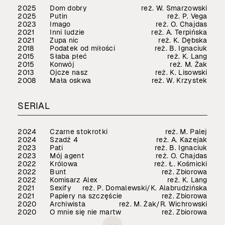
2025
Dom dobry
reż. W. Smarzowski
2025
Putin
reż. P. Vega
2023
Imago
reż. O. Chajdas
2021
Inni ludzie
reż. A. Terpińska
2021
Zupa nic
reż. K. Dębska
2018
Podatek od miłości
reż. B. Ignaciuk
2015
Słaba płeć
reż. K. Lang
2015
Konwój
reż. M. Żak
2013
Ojcze nasz
reż. K. Lisowski
2008
Mała oskwa
reż. W. Krzystek
SERIAL
2024
Czarne stokrotki
reż. M. Palej
2024
Szadź 4
reż. A. Kazejak
2023
Pati
reż. B. Ignaciuk
2023
Mój agent
reż. O. Chajdas
2022
Królowa
reż. Ł. Kośmicki
2022
Bunt
reż. Zbiorowa
2022
Komisarz Alex
reż. K. Lang
2021
Sexify
reż. P. Domalewski/K. Alabrudzińska
2021
Papiery na szczęście
reż. Zbiorowa
2020
Archiwista
reż. M. Żak/R. Wichrowski
2020
O mnie się nie martw
reż. Zbiorowa