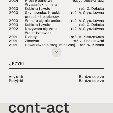
2024
Proszę państwa,
reż. A. Duda-Gracz
Wyspiański umiera
2023
Kobieta i życie
reż. G. Dębska
2023
Szymborska. Kropki,
reż. A. Gryszkówna
przecinki, papierosy
2023
W maju się nie umiera
reż. A. Gryszkówna
2023
Kobieta i życie
reż. G. Dębska
2022
Nazywam się Anna
reż. A. Gryszkówna
Walentynowicz
2021
Dziady
reż. M. Kleczewska
2021
Zimowla
reż. J. Roszkowski
2021
Powarkiwania drogi mlecznej
reż. W. Klemm
JĘZYKI
Angielski
Bardzo dobrze
Rosyjski
Bardzo dobrze